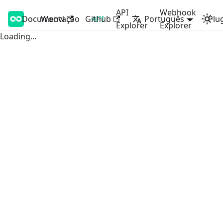
API
Webhook
Documentação
Woovi Developers
Woovi
Github
API
Português
Plu
Explorer
Explorer
Loading...