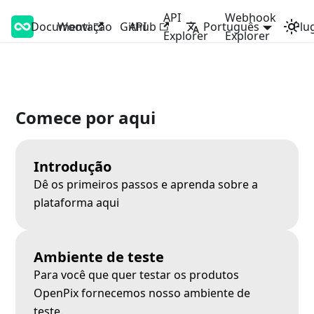
API
Webhook
Documentação
Woovi Developers
Woovi
Github
API
Português
Plu
Explorer
Explorer
Comece por aqui
Introdução
Dê os primeiros passos e aprenda sobre a
plataforma aqui
Ambiente de teste
Para você que quer testar os produtos
OpenPix fornecemos nosso ambiente de
teste.