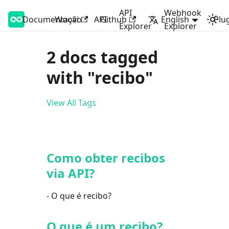
API
Webhook
Documentação
Woovi Developers
Woovi
API
Github
English
Plu
Explorer
Explorer
2 docs tagged
with "recibo"
View All Tags
Como obter recibos
via API?
- O que é recibo?
O que é um recibo?