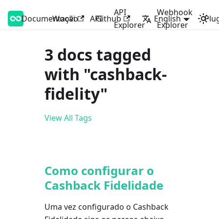
API
Webhook
Documentação
Woovi Developers
Woovi
API
Github
English
Plu
Explorer
Explorer
3 docs tagged
with "cashback-
fidelity"
View All Tags
Como configurar o
Cashback Fidelidade
Uma vez configurado o Cashback