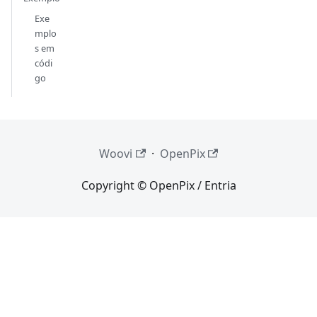
Exe
mplo
s em
códi
go
Woovi
·
OpenPix
Copyright © OpenPix / Entria