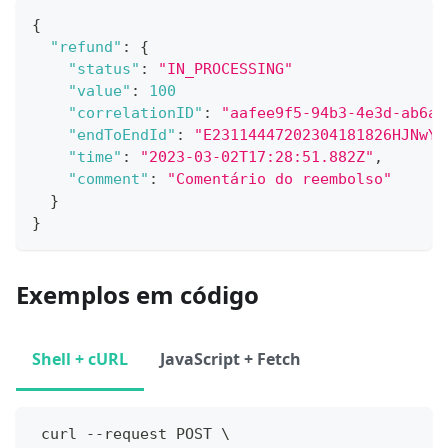
{
"refund"
:
{
"status"
:
"IN_PROCESSING"
"value"
:
100
"correlationID"
:
"aafee9f5-94b3-4e3d-ab6a-
"endToEndId"
:
"E23114447202304181826HJNwY5
"time"
:
"2023-03-02T17:28:51.882Z"
,
"comment"
:
"Comentário do reembolso"
}
}
Exemplos em código
Shell + cURL
JavaScript + Fetch
 curl --request POST \