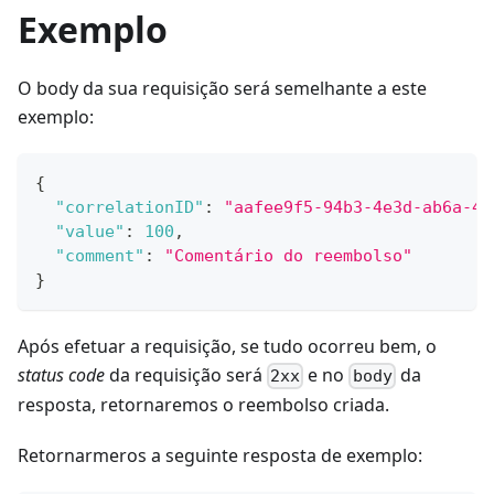
Exemplo
O body da sua requisição será semelhante a este
exemplo:
{
"correlationID"
:
"aafee9f5-94b3-4e3d-ab6a-41
"value"
:
100
,
"comment"
:
"Comentário do reembolso"
}
Após efetuar a requisição, se tudo ocorreu bem, o
status code
da requisição será
e no
da
2xx
body
resposta, retornaremos o reembolso criada.
Retornarmeros a seguinte resposta de exemplo: