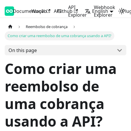
API
Webhook
Documentação
Woovi Developers
Woovi
API
Github
English
Plu
Explorer
Explorer
Reembolso de cobrança
Como criar uma reembolso de uma cobrança usando a API?
On this page
Como criar uma
reembolso de
uma cobrança
usando a API?