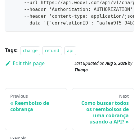
     --url https://api.woovi.com/api/v1/charge
     --header 'Authorization: AUTHORIZATION' \
     --header 'content-type: application/json'
     --data '{"correlationID": "aafee9f5-94b3-
Tags:
charge
refund
api
Edit this page
Last updated
on
Aug 5, 2026
by
Thiago
Previous
Next
Reembolso de
Como buscar todos
cobrança
os reembolsos de
uma cobrança
usando a API?
Exemplo