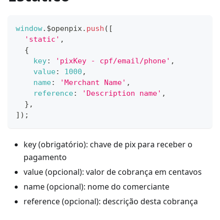
window
.
$openpix
.
push
(
[
'static'
,
{
key
:
'pixKey - cpf/email/phone'
,
value
:
1000
,
name
:
'Merchant Name'
,
reference
:
'Description name'
,
}
,
]
)
;
key (obrigatório): chave de pix para receber o
pagamento
value (opcional): valor de cobrança em centavos
name (opcional): nome do comerciante
reference (opcional): descrição desta cobrança