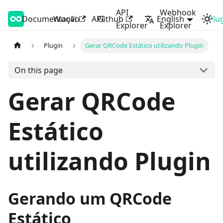
API
Webhook
Documentação
Woovi Developers
Woovi
API
Github
English
Plu
Explorer
Explorer
Plugin
Gerar QRCode Estático utilizando Plugin
On this page
Gerar QRCode
Estático
utilizando Plugin
Gerando um QRCode
Estático