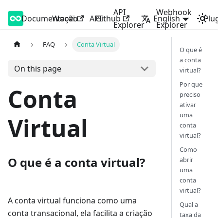
API
Webhook
Documentação
Woovi Developers
Woovi
API
Github
English
Plu
Explorer
Explorer
FAQ
Conta Virtual
O que é
a conta
On this page
virtual?
Por que
Conta
preciso
ativar
uma
Virtual
conta
virtual?
Como
O que é a conta virtual?
abrir
uma
conta
virtual?
A conta virtual funciona como uma
Qual a
conta transacional, ela facilita a criação
taxa da