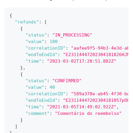
{
"refunds"
:
[
{
"status"
:
"IN_PROCESSING"
"value"
:
100
"correlationID"
:
"aafee9f5-94b3-4e3d-ab6
"endToEndId"
:
"E23114447202304181826HJNw
"time"
:
"2023-03-02T17:28:51.882Z"
}
,
{
"status"
:
"CONFIRMED"
"value"
:
40
"correlationID"
:
"589a378e-ab45-4f30-bd4
"endToEndId"
:
"E23114447202304181057pOhP
"time"
:
"2021-03-05T14:49:02.922Z"
,
"comment"
:
"Comentário do reembolso"
}
]
}