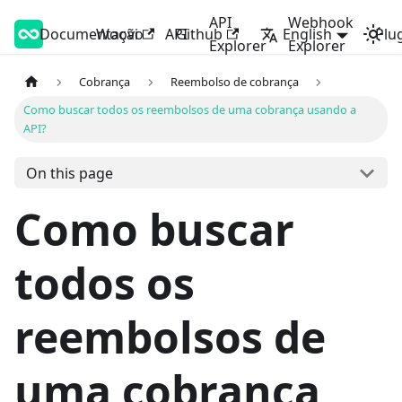
API
Webhook
Documentação
Woovi Developers
Woovi
API
Github
English
Plu
Explorer
Explorer
Cobrança
Reembolso de cobrança
Como buscar todos os reembolsos de uma cobrança usando a
API?
On this page
Como buscar
todos os
reembolsos de
uma cobrança