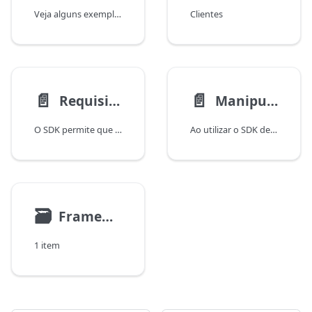
Veja alguns exemplos de integrações com o SDK de PHP:
Clientes
📄️
📄️
Requisições HTTP customizadas
Manipulação de erros
O SDK permite que seja enviado requisições customizadas para um cliente HTTP possivelmente customizado.
Ao utilizar o SDK de PHP, espera-se que a integração seja robusta; sendo assim, é fundamental lidar com possíveis imprevistos da API ou do transporte de dados na forma de exceptions.
🗃
Frameworks
1 item