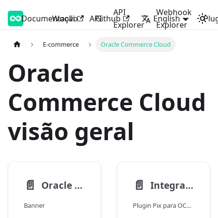
API
Webhook
Documentação
Woovi Developers
Woovi
API
Github
English
Plu
Explorer
Explorer
E-commerce
Oracle Commerce Cloud
Oracle
Commerce Cloud
visão geral
📄️
📄️
Oracle Commerce Cloud - Começando
Integrando Oracle Commerce Cloud na Woovi
Banner
Plugin Pix para OCC - Oracle Commerce Cloud