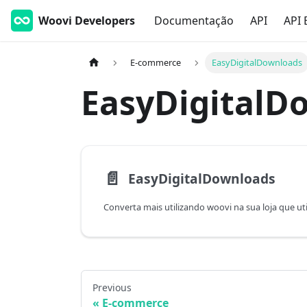
Woovi Developers
Documentação
API
API 
E-commerce
EasyDigitalDownloads
EasyDigitalDo
📄️
EasyDigitalDownloads
Previous
E-commerce