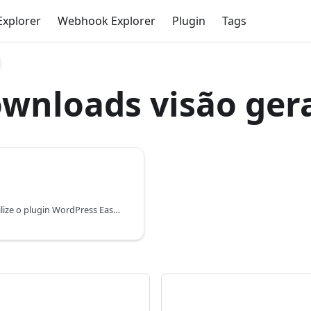
Explorer
Webhook Explorer
Plugin
Tags
wnloads visão ger
Converta mais utilizando woovi na sua loja que utilize o plugin WordPress EasyDigitalDownloads.