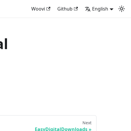
Woovi
Github
English
al
Next
EasyDigitalDownloads