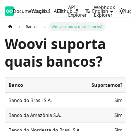
API
Webhook
Documentação
Woovi Developers
Woovi
API
Github
English
Plu
Explorer
Explorer
Bancos
Woovi suporta quais bancos?
Woovi suporta
quais bancos?
Banco
Suportamos?
Banco do Brasil S.A.
Sim
Banco da Amazônia S.A.
Sim
Banco do Nordeste do Brasil S.A.
Sim