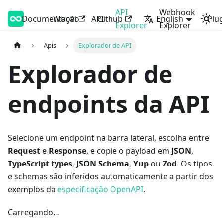
API
Webhook
Documentação
Woovi Developers
Woovi
API
Github
English
Plu
Explorer
Explorer
Apis
Explorador de API
Explorador de
endpoints da API
Selecione um endpoint na barra lateral, escolha entre
Request
e
Response
, e copie o payload em
JSON
,
TypeScript types
,
JSON Schema
,
Yup
ou
Zod
. Os tipos
e schemas são inferidos automaticamente a partir dos
exemplos da
especificação OpenAPI
.
Carregando…