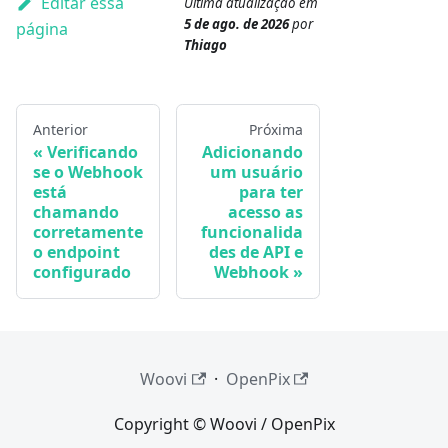
Editar essa
Última atualização
em
5 de ago. de 2026
por
página
Thiago
Anterior
Próxima
Verificando
Adicionando
se o Webhook
um usuário
está
para ter
chamando
acesso as
corretamente
funcionalida
o endpoint
des de API e
configurado
Webhook
Woovi
·
OpenPix
Copyright © Woovi / OpenPix