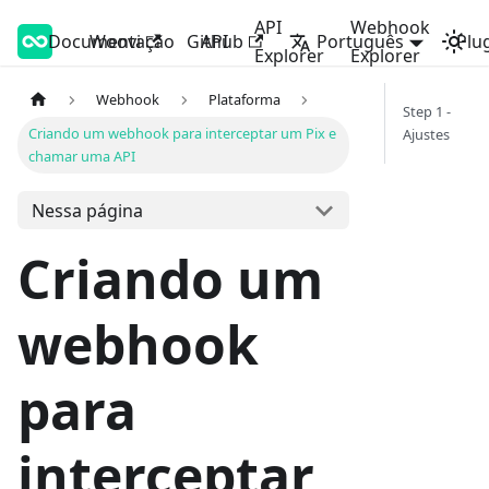
API
Webhook
Documentação
Woovi Developers
Woovi
Github
API
Português
Plu
Explorer
Explorer
Webhook
Plataforma
Step 1 -
Criando um webhook para interceptar um Pix e
Ajustes
chamar uma API
Nessa página
Criando um
webhook
para
interceptar