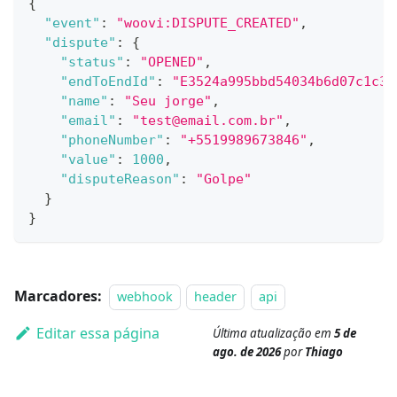
{
"event"
:
"woovi:DISPUTE_CREATED"
,
"dispute"
:
{
"status"
:
"OPENED"
,
"endToEndId"
:
"E3524a995bbd54034b6d07c1c36
"name"
:
"Seu jorge"
,
"email"
:
"
test@email.com.br
"
,
"phoneNumber"
:
"+5519989673846"
,
"value"
:
1000
,
"disputeReason"
:
"Golpe"
}
}
Marcadores:
webhook
header
api
Editar essa página
Última atualização
em
5 de
ago. de 2026
por
Thiago