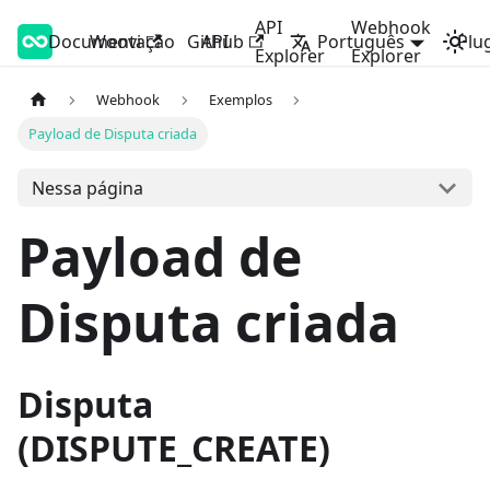
API
Webhook
Documentação
Woovi Developers
Woovi
Github
API
Português
Plu
Explorer
Explorer
Webhook
Exemplos
Payload de Disputa criada
Nessa página
Payload de
Disputa criada
Disputa
(DISPUTE_CREATE)