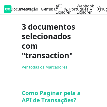
API
Webhook
Documentação
Woovi Developers
Woovi
Github
API
Português
Plu
Explorer
Explorer
3 documentos
selecionados
com
"transaction"
Ver todas os Marcadores
Como Paginar pela a
API de Transações?