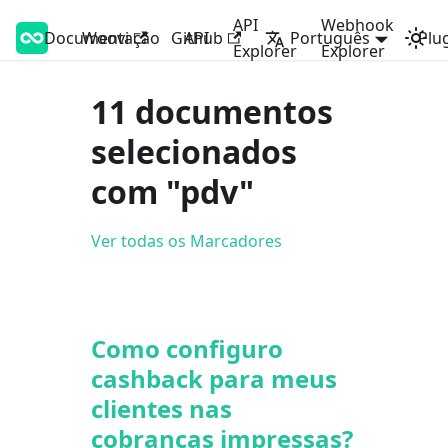
API
Webhook
Documentação
Woovi Developers
Woovi
Github
API
Português
Plu
Explorer
Explorer
11 documentos
selecionados
com "pdv"
Ver todas os Marcadores
Como configuro
cashback para meus
clientes nas
cobranças impressas?