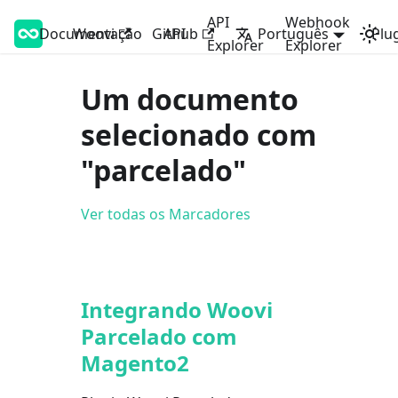
API
Webhook
Documentação
Woovi Developers
Woovi
Github
API
Português
Plu
Explorer
Explorer
Um documento
selecionado com
"parcelado"
Ver todas os Marcadores
Integrando Woovi
Parcelado com
Magento2