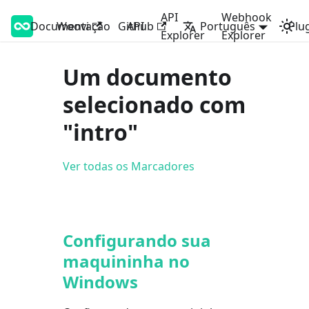
API
Webhook
Documentação
Woovi Developers
Woovi
Github
API
Português
Plu
Explorer
Explorer
Um documento
selecionado com
"intro"
Ver todas os Marcadores
Configurando sua
maquininha no
Windows