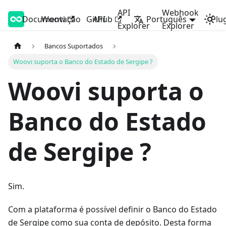
API
Webhook
Documentação
Woovi Developers
Woovi
Github
API
Português
Plu
Explorer
Explorer
Bancos Suportados
Woovi suporta o Banco do Estado de Sergipe ?
Woovi suporta o
Banco do Estado
de Sergipe ?
Sim.
Com a plataforma é possível definir o Banco do Estado
de Sergipe como sua conta de depósito. Desta forma