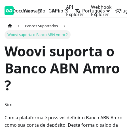
API
Webhook
Documentação
Woovi Developers
Woovi
Github
API
Português
Plu
Explorer
Explorer
Bancos Suportados
Woovi suporta o Banco ABN Amro ?
Woovi suporta o
Banco ABN Amro
?
Sim.
Com a plataforma é possível definir o Banco ABN Amro
como sua conta de depósito. Desta forma o saldo da