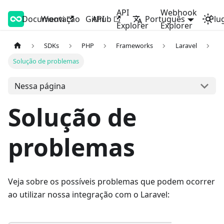
API
Webhook
Documentação
Woovi Developers
Woovi
Github
API
Português
Plu
Explorer
Explorer
SDKs
PHP
Frameworks
Laravel
Solução de problemas
Nessa página
Solução de
problemas
Veja sobre os possíveis problemas que podem ocorrer
ao utilizar nossa integração com o Laravel: