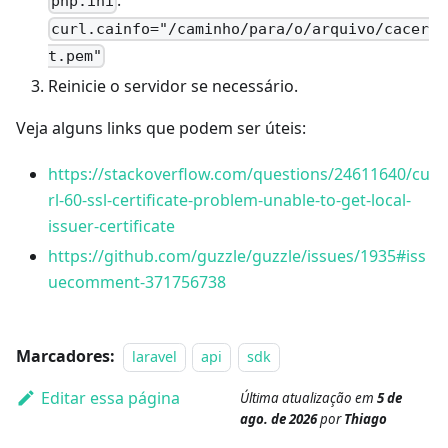
:
php.ini
curl.cainfo="/caminho/para/o/arquivo/cacer
t.pem"
Reinicie o servidor se necessário.
Veja alguns links que podem ser úteis:
https://stackoverflow.com/questions/24611640/cu
rl-60-ssl-certificate-problem-unable-to-get-local-
issuer-certificate
https://github.com/guzzle/guzzle/issues/1935#iss
uecomment-371756738
Marcadores:
laravel
api
sdk
Editar essa página
Última atualização
em
5 de
ago. de 2026
por
Thiago