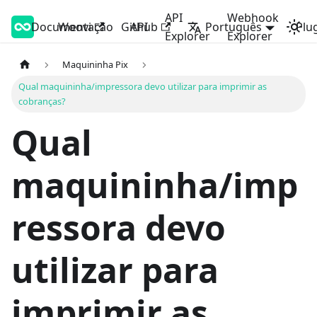
API
Webhook
Documentação
Woovi Developers
Woovi
Github
API
Português
Plu
Explorer
Explorer
Maquininha Pix
Qual maquininha/impressora devo utilizar para imprimir as
cobranças?
Qual
maquininha/imp
ressora devo
utilizar para
imprimir as