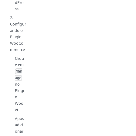
dPre
ss
2.
Configur
ando o
Plugin
WooCo
mmerce
Cliqu
e em
Man
age
no
Plugi
n
Woo
vi
Após
adici
onar