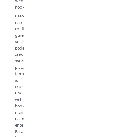
Web
hook
Caso
não
confi
gure
você
pode
aces
sar a
plata
form
a,
criar
um
web
hook
man
ualm
ente.
Para