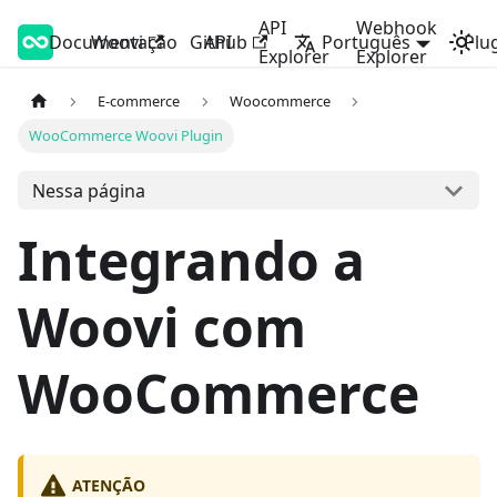
API
Webhook
Documentação
Woovi Developers
Woovi
Github
API
Português
Plu
Explorer
Explorer
E-commerce
Woocommerce
WooCommerce Woovi Plugin
Nessa página
Integrando a
Woovi com
WooCommerce
ATENÇÃO