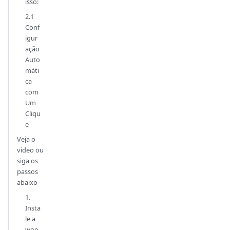
isso:
2.1
Conf
igur
ação
Auto
máti
ca
com
Um
Cliqu
e
Veja o
vídeo ou
siga os
passos
abaixo
1.
Insta
le a
woo