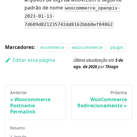
padrão de nome
woocommerce_openpix-
2023-01-13-
7d609d821235742dd8162bbb0ef84862
Marcadores:
ecommerce
woocommerce
plugin
Editar essa página
Última atualização
em
5 de
ago. de 2026
por
Thiago
Anterior
Próxima
Woocommerce
WooCommerce
Postname
Redirecionamento
Permalink
Resumo
1. Instale