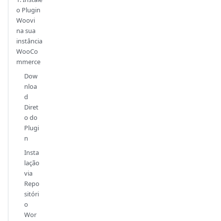
o Plugin
Woovi
na sua
instância
WooCo
mmerce
Dow
nloa
d
Diret
o do
Plugi
n
Insta
lação
via
Repo
sitóri
o
Wor