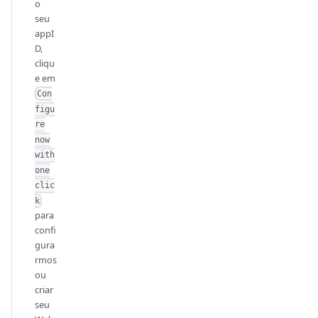
o
seu
appI
D,
cliqu
e em
Con
figu
re
now
with
one
clic
k
para
confi
gura
rmos
ou
criar
seu