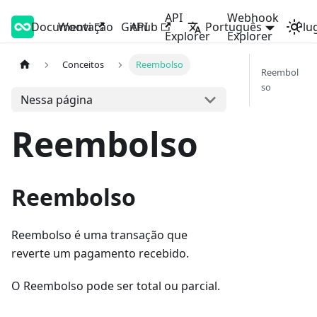
API
Webhook
Documentação
Woovi Developers
Woovi
Github
API
Português
Plu
Explorer
Explorer
Conceitos
Reembolso
Reembol
so
Nessa página
Reembolso
Reembolso
Reembolso é uma transação que
reverte um pagamento recebido.
O Reembolso pode ser total ou parcial.