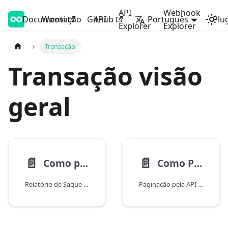
API
Webhook
Documentação
Woovi Developers
Woovi
Github
API
Português
Plu
Explorer
Explorer
Transação
Transação visão
geral
📄️
📄️
Como pegar o Relatório de Saque pela a API?
Como Paginar pela a API de Transações?
Relatório de Saque pela a API
Paginação pela API de Transações