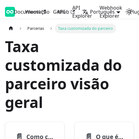
API
Webhook
Documentação
Woovi Developers
Woovi
Github
API
Português
Plu
Explorer
Explorer
Parcerias
Taxa customizada do parceiro
Taxa
customizada do
parceiro visão
geral
📄️
📄️
Como customizar a taxa de um afiliado?
O que é a taxa customizada do parceiro?