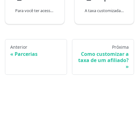
Para você ter acesso a essa funcionadade você precisa ser parceiro da woovi.
A taxa customizada do parceiro proporciona a flexibilidade de negociar uma taxa específica com determinados afiliados, adaptando-a de maneira personalizada em relação à taxa geral definida pelo parceiro.
Anterior
Próxima
Parcerias
Como customizar a
taxa de um afiliado?