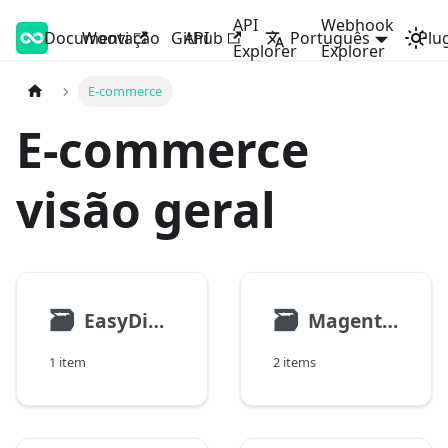
API
Webhook
Documentação
Woovi Developers
Woovi
Github
API
Português
Plu
Explorer
Explorer
E-commerce
E-commerce
visão geral
🗃
🗃
EasyDigitalDownloads
Magento1
1 item
2 items