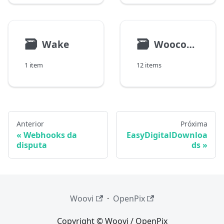
🗃
🗃
Wake
Woocommerce
1 item
12 items
Anterior
Próxima
Webhooks da
EasyDigitalDownloa
disputa
ds
Woovi
·
OpenPix
Copyright © Woovi / OpenPix