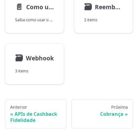
📄️
🗃
Como usar o Woovi QR por API
Reembolso de cobrança
Saiba como usar o Woovi QR para checkout físico, onde um único QR Code pode ser reutilizado para múltiplas cobranças no caixa.
2 items
🗃
Webhook
3 items
Anterior
Próxima
APIs de Cashback
Cobrança
Fidelidade