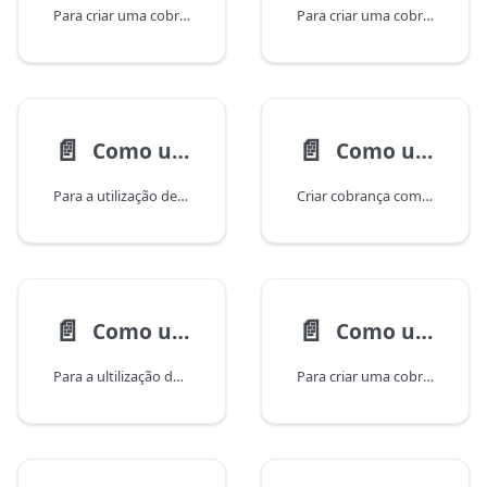
Para criar uma cobrança Pix, você utiliza o endpoint /api/v1/charge da API.
Para criar uma cobrança Pix com split para sub conta, você utiliza o endpoint /api/v1/charge da API.
📄️
📄️
Como usar a API para criar uma cobrança com split?
Como usar a API para criar uma cobrança com uma subconta atrelada?
Para a utilização dessa funcionalidade é necessário possuir a funcionalidade Split
Criar cobrança com uma subconta atrelada via API
📄️
📄️
Como usar a API para criar uma cobrança com woovi Parcelado?
Como usar a API para criar uma cobrança com vencimento, multa e juros (cobv)?
Para a ultilização dessa funcionalidade é necessário possuir a funcionalidade woovi Parcelado. Solicite o acesso via chat pela plataforma pelo link.
Para criar uma cobrança Pix com vencimento, multa e juros, você utiliza o endpoint /api/v1/charge da API.