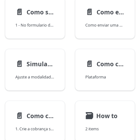
📄️
📄️
Como selecionar uma conta na criação de uma cobrança
Como enviar uma mensagem de cobrança via WhatsApp?
1 - No formulario de criação da cobrança vá até o step Destino do Pagamento
Como enviar uma mensagem via API oficial de WhatsApp para uma cobrança manualmente?
📄️
📄️
Simulador de desconto
Como criar uma cobrança com informações adicionais?
Ajuste a modalidade, valor, vencimento, desconto, juros e multa para
Plataforma
📄️
🗃
Como criar uma cobrança com dados no email de cobrança paga?
How to
1. Crie a cobrança seguindo o tutorial Como criar uma cobrança com informações adicionais?
2 items