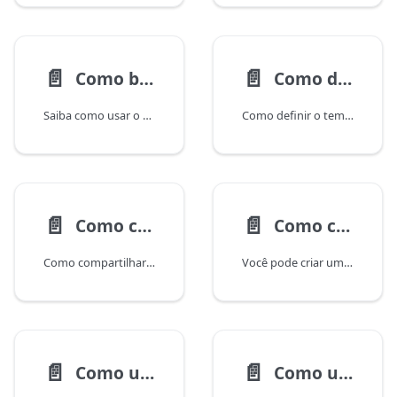
📄️
📄️
Como bloquear pagamentos de CPF/CNPJ diferente do cliente
Como definir o tempo de expiração de uma cobrança?
Saiba como usar o campo ensureSameTaxID na criação de cobranças para garantir que o pagador seja o mesmo cliente previamente cadastrado.
Como definir o tempo de expiração de uma cobrança?
📄️
📄️
Como compartilhar uma cobrança?
Como criar uma cobrança solicitando o cadastro do cliente?
Como compartilhar uma cobrança?
Você pode criar uma cobrança solicitando que o cliente cadastre seus dados antes que ele possa realizar o pagamento da cobrança.
📄️
📄️
Como usar a API para criar uma cobrança (cob)?
Como usar a API para criar uma cobrança com split para Sub Conta?