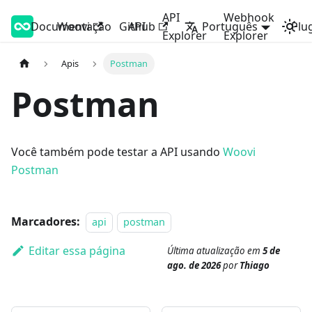
API
Webhook
Documentação
Woovi Developers
Woovi
Github
API
Português
Plu
Explorer
Explorer
Apis
Postman
Postman
Você também pode testar a API usando
Woovi
Postman
Marcadores:
api
postman
Editar essa página
Última atualização
em
5 de
ago. de 2026
por
Thiago