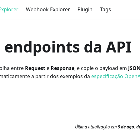
Explorer
Webhook Explorer
Plugin
Tags
 endpoints da API
colha entre
Request
e
Response
, e copie o payload em
JSO
omaticamente a partir dos exemplos da
especificação Open
Última atualização
em
5 de ago. d