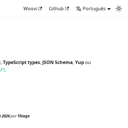
Woovi
Github
Português
N
,
TypeScript types
,
JSON Schema
,
Yup
ou
API
.
e 2026
por
Thiago