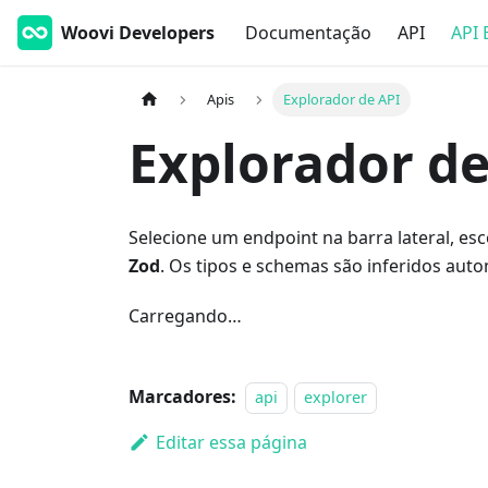
Woovi Developers
Documentação
API
API 
Apis
Explorador de API
Explorador de
Selecione um endpoint na barra lateral, es
Zod
. Os tipos e schemas são inferidos aut
Carregando…
Marcadores:
api
explorer
Editar essa página